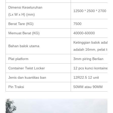
Dimensi Keseluruhan
12500 * 2500 * 2700
(Lx W x H) (mm)
Berat Tare (KG)
7500
Memuat Berat (KG)
40000-60000
Ketinggian balok adalah
Bahan balok utama
adalah 16mm, pelat ten
Plat platform
3mm piring Berlian
Container Twist Locker
12 pcs kunci kontainer
Jenis dan kuantitas ban
12R22.5 12 unit
Pin Traksi
50MM atau 90MM