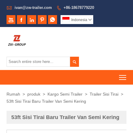

ivan@zw-trailer.com
+86-18678779220






Indonesia


To
Rumah
>
produk
>
Kargo Semi Trailer
>
Trailer Sisi Tirai
>
53ft Sisi Tirai Baru Trailer Van Semi Kering
53ft Sisi Tirai Baru Trailer Van Semi Kering