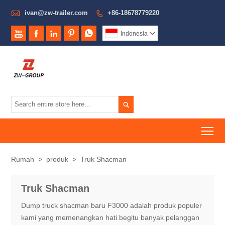

ivan@zw-trailer.com
+86-18678779220






Indonesia


To
Rumah
>
produk
>
Truk Shacman
Truk Shacman
Dump truck shacman baru F3000 adalah produk populer
kami yang memenangkan hati begitu banyak pelanggan