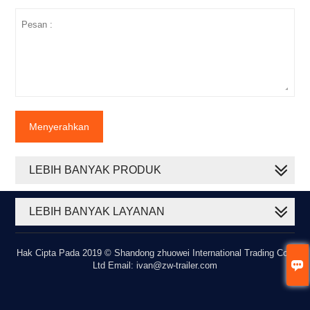
Menyerahkan
LEBIH BANYAK PRODUK
LEBIH BANYAK LAYANAN
Hak Cipta Pada 2019 © Shandong zhuowei International Trading Co.,

Ltd Email: ivan@zw-trailer.com