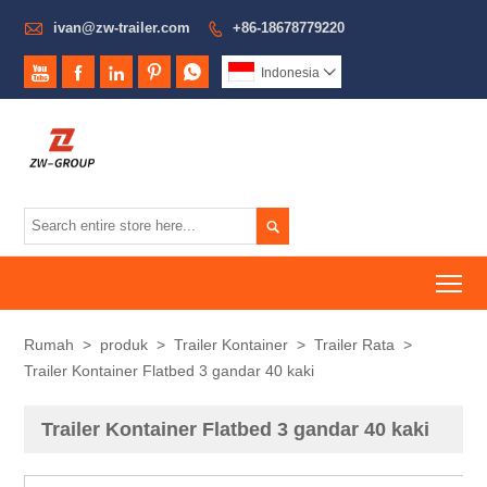

ivan@zw-trailer.com
+86-18678779220






Indonesia


To
Rumah
>
produk
>
Trailer Kontainer
>
Trailer Rata
>
Trailer Kontainer Flatbed 3 gandar 40 kaki
Trailer Kontainer Flatbed 3 gandar 40 kaki