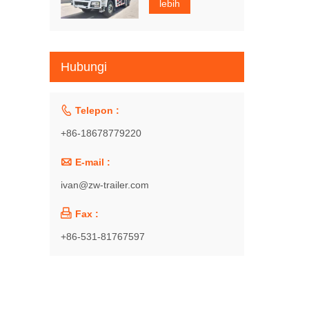
lebih
Hubungi

Telepon :
+86-18678779220

E-mail :
ivan@zw-trailer.com

Fax :
+86-531-81767597