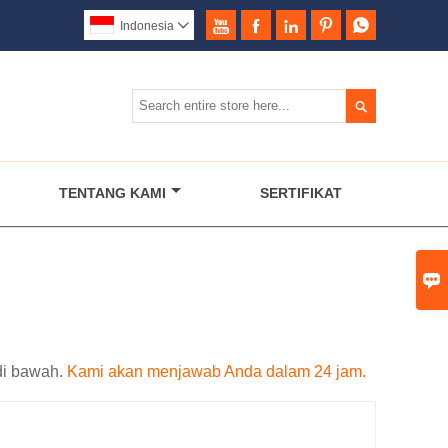





Indonesia


TENTANG KAMI
SERTIFIKAT

di bawah.
Kami akan menjawab Anda dalam 24 jam.