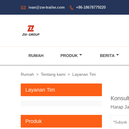

ivan@zw-trailer.com
+86-18678779220

RUMAH
PRODUK
BERITA
Rumah
>
Tentang kami
>
Layanan Tim
Layanan Tim
Konsult
Harap Ja
Produk